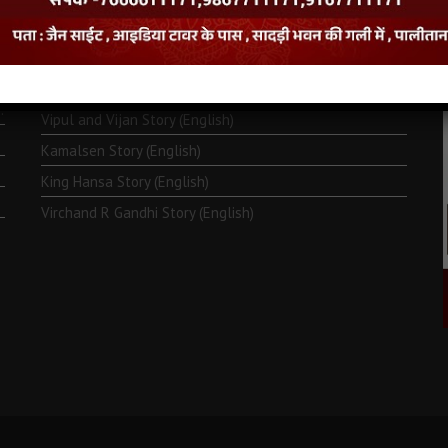
Monk Metarya (English)
Life of Bhagawän Mahävir (English)
Two Frogs Story (English)
.
Vipul and Vijan Story (English)
Kamalsen Story (English)
King Hansa Story (English)
Virchand R Gandhi Story (English)