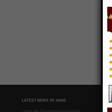
LATEST NEWS OF JAINS
Latest Jain Dharamshala In Palitana