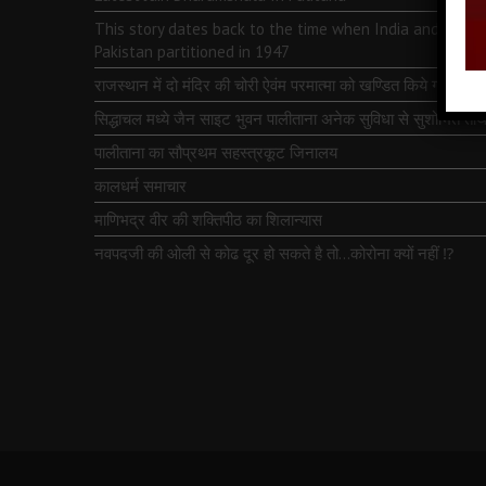
This story dates back to the time when India and
Pakistan partitioned in 1947
राजस्थान में दो मंदिर की चोरी ऐवंम परमात्मा को खण्डित किये गये
सिद्धाचल मध्ये जैन साइट भुवन पालीताना अनेक सुविधा से सुशोभित तीर्थ
पालीताना का सौप्रथम सहस्त्रकूट जिनालय
कालधर्म समाचार
माणिभद्र वीर की शक्तिपीठ का शिलान्यास
नवपदजी की ओली से कोढ दूर हो सकते है तो…कोरोना क्यों नहीं ⁉️