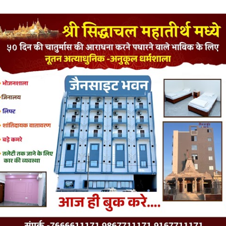
LATEST JAINISM
The Jain Monk and his Saka saviours (English)