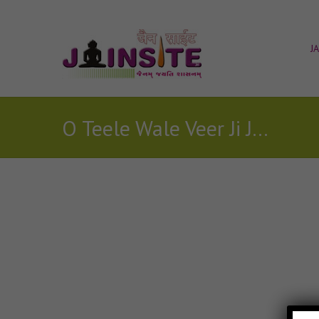
J
O Teele Wale Veer Ji Jay Ho Mahavir Ji jain mp3
Posts Tagged with: