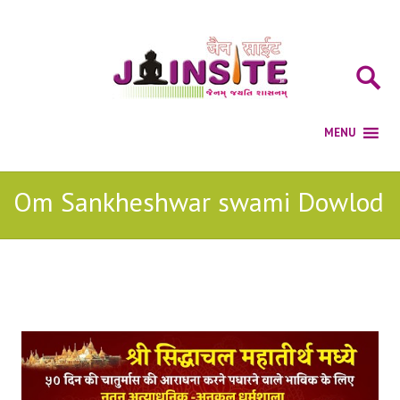
Om Sankheshwar swami Dowlod
Posts Tagged with: