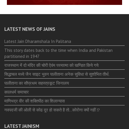
LATEST NEWS OF JAINS
Latest Jain Dharamshala In Palitana
This story dates back to the time when India and Pakistan
partitioned in 1947
राजस्थान में दो मंदिर की चोरी ऐवंम परमात्मा को खण्डित किये गये
सिद्धाचल मध्ये जैन साइट भुवन पालीताना अनेक सुविधा से सुशोभित तीर्थ.
पालीताना का सौप्रथम सहस्त्रकूट जिनालय
कालधर्म समाचार
माणिभद्र वीर की शक्तिपीठ का शिलान्यास
नवपदजी की ओली से कोढ दूर हो सकते है तो…कोरोना क्यों नहीं ⁉️
LATEST JAINISM