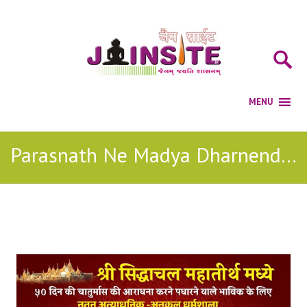
Parasnath Ne Madya Dharnendra Ane Downlod
Posts Tagged with: