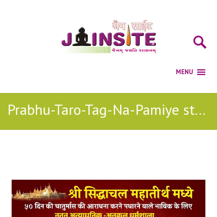
Prabhu-Taro-Tag-Na-Pamiye stavan
Posts Tagged with: