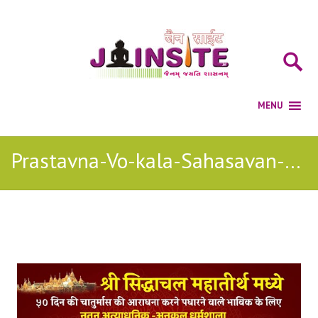
Prastavna-Vo-kala-Sahasavan-vala jain bhajan
Posts Tagged with: