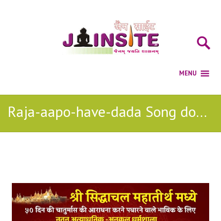
Raja-aapo-have-dada Song download
Posts Tagged with: