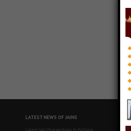
LATEST NEWS OF JAINS
Latest Jain Dharamshala In Palitana