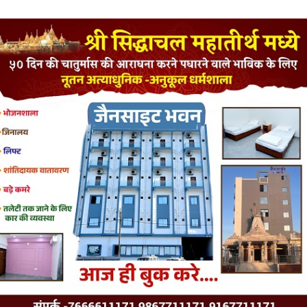
LATEST JAINISM
The Jain Monk and his Saka saviours (English)