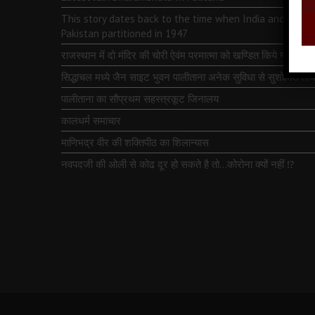
This story dates back to the time when India and
Pakistan partitioned in 1947
राजस्थान में दो मंदिर की चोरी ऐवंम परमात्मा को खण्डित किये गये
सिद्धाचल मध्ये जैन साइट भुवन पालीताना अनेक सुविधा से सुशोभित तीर्थ
पालीताना का सौप्रथम सहस्त्रकूट जिनालय
कालधर्म समाचार
माणिभद्र वीर की शक्तिपीठ का शिलान्यास
नवपदजी की ओली से कोढ दूर हो सकते है तो…कोरोना क्यों नहीं ⁉️