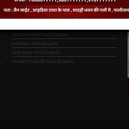
Monk Metarya (English)
Life of Bhagawän Mahävir (English)
Two Frogs Story (English)
.
Vipul and Vijan Story (English)
Kamalsen Story (English)
King Hansa Story (English)
Virchand R Gandhi Story (English)