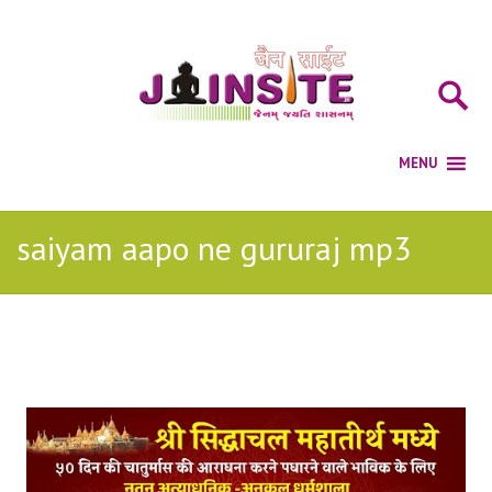
saiyam aapo ne gururaj mp3
Posts Tagged with: