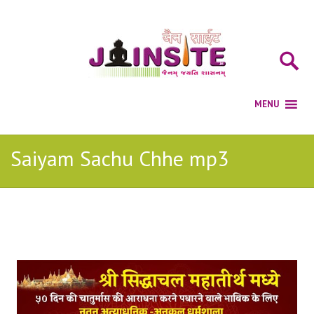
Saiyam Sachu Chhe mp3
Posts Tagged with: