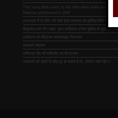
This story dates back to the time when India and
Pakistan partitioned in 1947
राजस्थान में दो मंदिर की चोरी ऐवंम परमात्मा को खण्डित किये गये
सिद्धाचल मध्ये जैन साइट भुवन पालीताना अनेक सुविधा से सुशोभित तीर्थ
पालीताना का सौप्रथम सहस्त्रकूट जिनालय
कालधर्म समाचार
माणिभद्र वीर की शक्तिपीठ का शिलान्यास
नवपदजी की ओली से कोढ दूर हो सकते है तो…कोरोना क्यों नहीं ⁉️