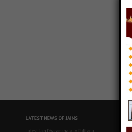
LATEST NEWS OF JAINS
Latest Jain Dharamshala In Palitana