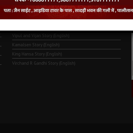
Monk Metarya (English)
Life of Bhagawän Mahävir (English)
Two Frogs Story (English)
.
Vipul and Vijan Story (English)
Kamalsen Story (English)
King Hansa Story (English)
Virchand R Gandhi Story (English)