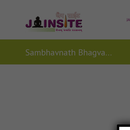
J
Sambhavnath Bhagvan satvan comentry Audio
Posts Tagged with: