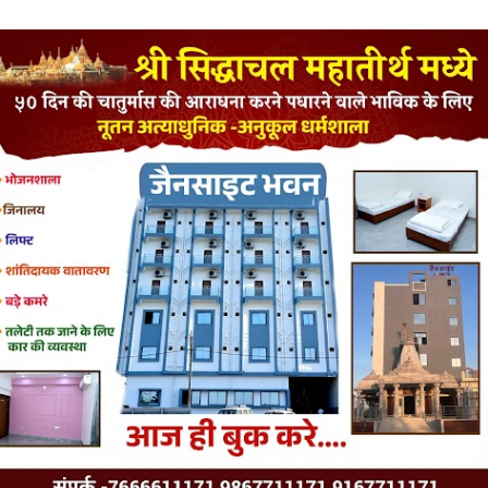
LATEST JAINISM
The Jain Monk and his Saka saviours (English)