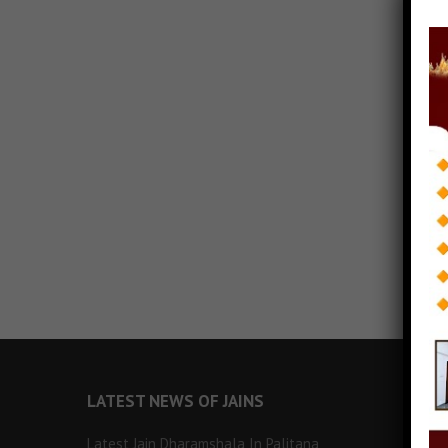
LATEST NEWS OF JAINS
Latest Jain Dharamshala In Palitana