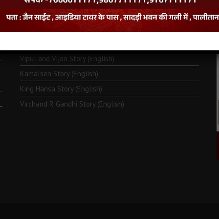
Monk Metarya (English)
Life of Bhagawän Mahävir (English)
Two Frogs Story (English)
.
Vipul and Vijan Story (English)
Kamalsen Story (English)
King Hansa Story (English)
Virchand R Gandhi Story (English)