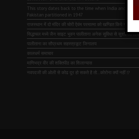
This story dates back to the time when India and
Pakistan partitioned in 1947
राजस्थान में दो मंदिर की चोरी ऐवंम परमात्मा को खण्डित किये गये
सिद्धाचल मध्ये जैन साइट भुवन पालीताना अनेक सुविधा से सुशोभित तीर्थ
पालीताना का सौप्रथम सहस्त्रकूट जिनालय
कालधर्म समाचार
माणिभद्र वीर की शक्तिपीठ का शिलान्यास
नवपदजी की ओली से कोढ दूर हो सकते है तो…कोरोना क्यों नहीं ⁉️