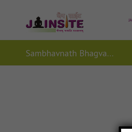
J
Sambhavnath Bhagvan satvan comentry Mp3
Posts Tagged with: