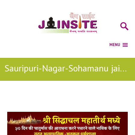
Sauripuri-Nagar-Sohamanu jain stavan
Posts Tagged with: