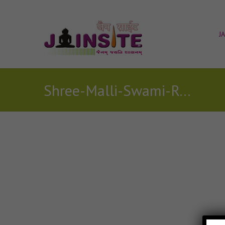
J
Shree-Malli-Swami-Re-Pranamu jain mp3
Posts Tagged with: