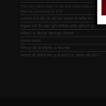
This story dates back to the time when India and
Pakistan partitioned in 1947
राजस्थान में दो मंदिर की चोरी ऐवंम परमात्मा को खण्डित किये गये
सिद्धाचल मध्ये जैन साइट भुवन पालीताना अनेक सुविधा से सुशोभित तीर्थ
पालीताना का सौप्रथम सहस्त्रकूट जिनालय
कालधर्म समाचार
माणिभद्र वीर की शक्तिपीठ का शिलान्यास
नवपदजी की ओली से कोढ दूर हो सकते है तो…कोरोना क्यों नहीं ⁉️