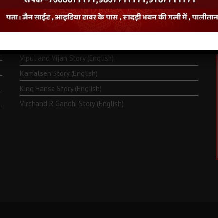
Monk Metarya (English)
Life of Bhagawän Mahävir (English)
Two Frogs Story (English)
.
Vipul and Vijan Story (English)
Kamalsen Story (English)
King Hansa Story (English)
Virchand R Gandhi Story (English)