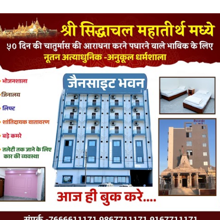
LATEST JAINISM
The Jain Monk and his Saka saviours (English)