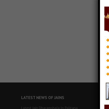
LATEST NEWS OF JAINS
Latest Jain Dharamshala In Palitana