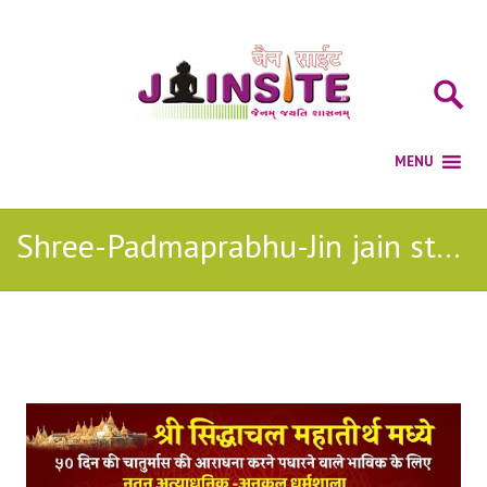
Shree-Padmaprabhu-Jin jain stavan
Posts Tagged with: