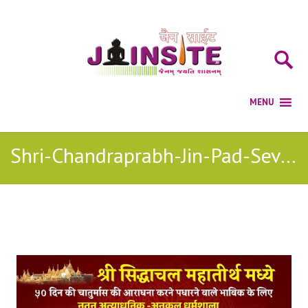
Shri-Chandraprabh-Jin-Pad-Seva jain mp3
Posts Tagged with: