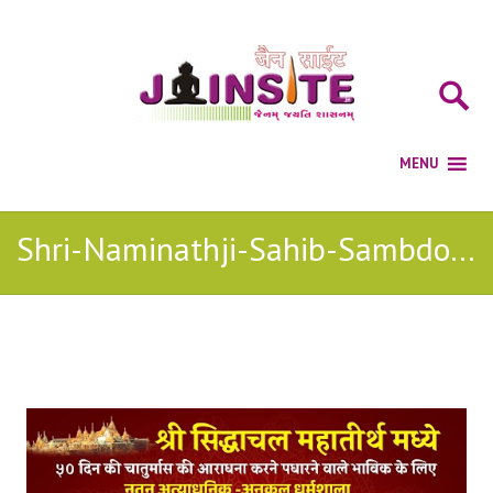
Shri-Naminathji-Sahib-Sambdo jain stavan
Posts Tagged with: