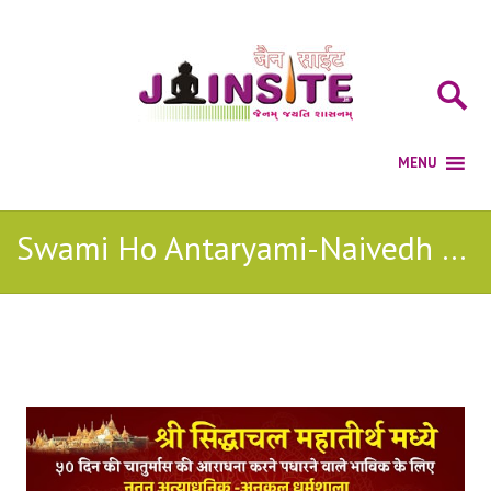
Swami Ho Antaryami-Naivedh Puja Jain Song MP3 Download
Posts Tagged with: