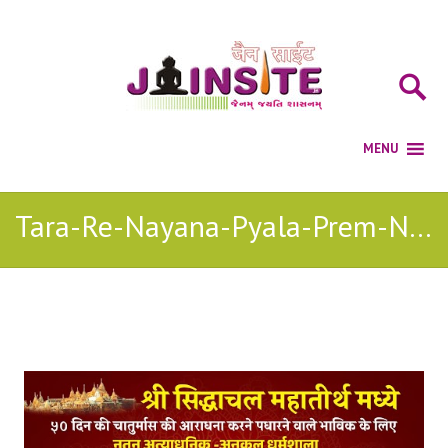
Tara-Re-Nayana-Pyala-Prem-Na-Bharya-Re jain bhajan
Posts Tagged with: