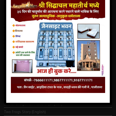
Latest Jain Dharamshala In Palitana
This story dates back to the time when India and Pakistan
partitioned in 1947
राजस्थान में दो मंदिर की चोरी ऐवंम परमात्मा को खण्डित किये गये
सिद्धाचल मध्ये जैन साइट भुवन पालीताना अनेक सुविधा से सुशोभित तीर्थ.
पालीताना का सौप्रथम सहस्त्रकूट जिनालय
कालधर्म समाचार
माणिभद्र वीर की शक्तिपीठ का शिलान्यास
नवपदजी की ओली से कोढ दूर हो सकते है तो…कोरोना क्यों नहीं ⁉️
LATEST JAINISM
The Jain Monk and his Saka saviours (English)
Monk Metarya (English)
Life of Bhagawän Mahävir (English)
Two Frogs Story (English)