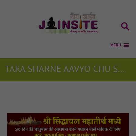
TARA SHARNE AAVYO CHU SWIKARI LE LYRICS
Posts Tagged with: