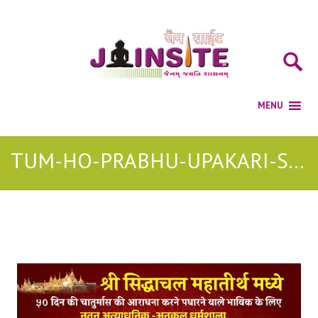
TUM-HO-PRABHU-UPAKARI-SUMATI-JIN JAIN MP3
Posts Tagged with: