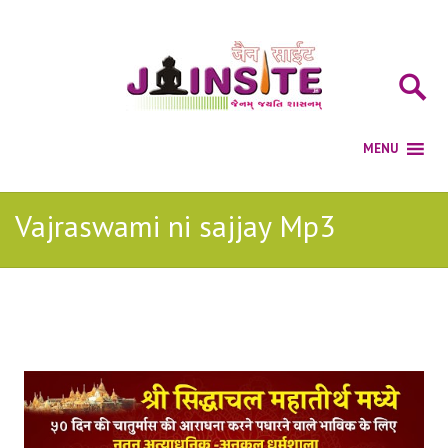
Vajraswami ni sajjay Mp3
Posts Tagged with: