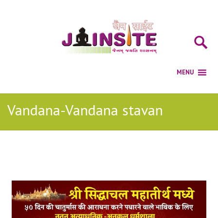
Vandana-Vandana stavan
Posts Tagged with: