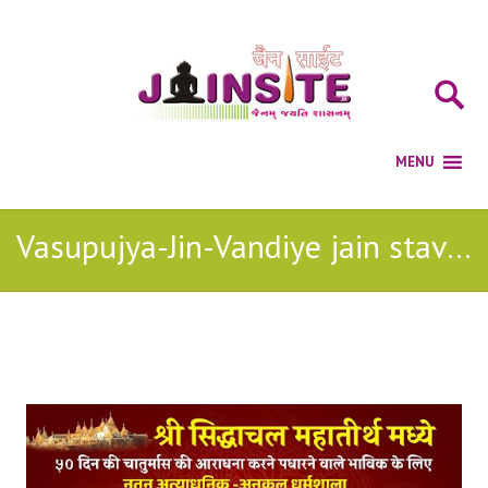
Vasupujya-Jin-Vandiye jain stavan
Posts Tagged with: