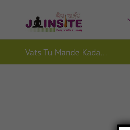
J
Vats Tu Mande Kadam Virat song
Posts Tagged with: