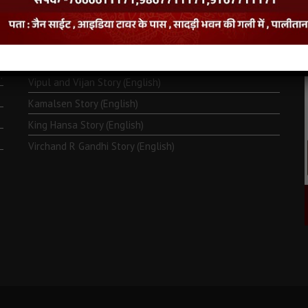
Monk Metarya (English)
Life of Bhagawän Mahävir (English)
Two Frogs Story (English)
.
Vipul and Vijan Story (English)
Kamalsen Story (English)
King Hansa Story (English)
Virchand R Gandhi Story (English)