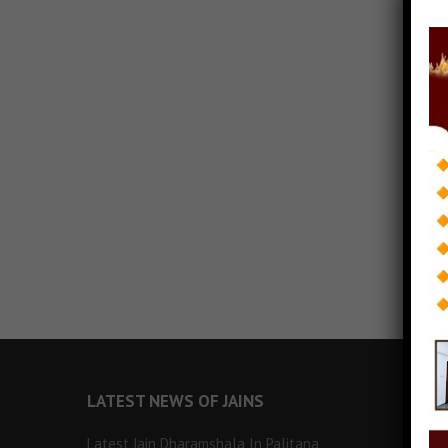
LATEST NEWS OF JAINS
Latest Jain Dharamshala In Palitana