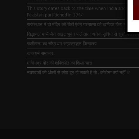
This story dates back to the time when India and
Pakistan partitioned in 1947
राजस्थान में दो मंदिर की चोरी ऐवंम परमात्मा को खण्डित किये गये
सिद्धाचल मध्ये जैन साइट भुवन पालीताना अनेक सुविधा से सुशोभित तीर्थ
पालीताना का सौप्रथम सहस्त्रकूट जिनालय
कालधर्म समाचार
माणिभद्र वीर की शक्तिपीठ का शिलान्यास
नवपदजी की ओली से कोढ दूर हो सकते है तो…कोरोना क्यों नहीं ⁉️