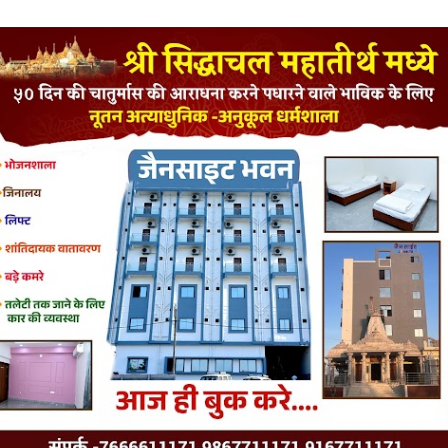
LATEST JAINISM
The Jain Monk and his Saka saviours (English)