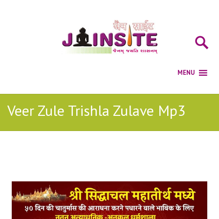
Veer Zule Trishla Zulave Mp3
Posts Tagged with: