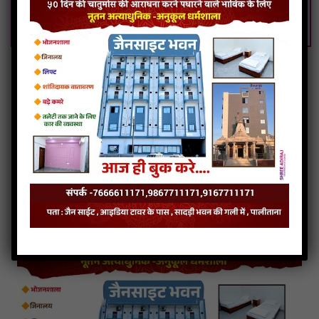
Giriraj Vandi Vinvu Mujh Paap Neh Tu Nivarje