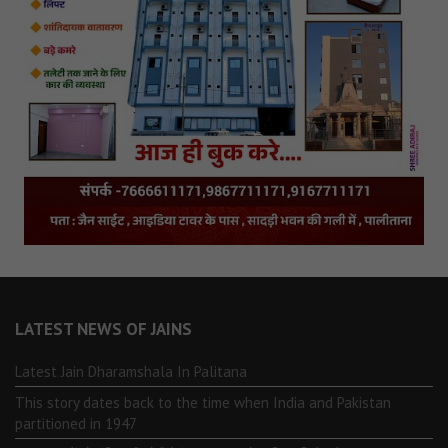
LATEST NEWS OF JAINS
Latest Jain Dharamshala In Palitana
This story dates back to the time when India and Pakistan
partitioned in 1947