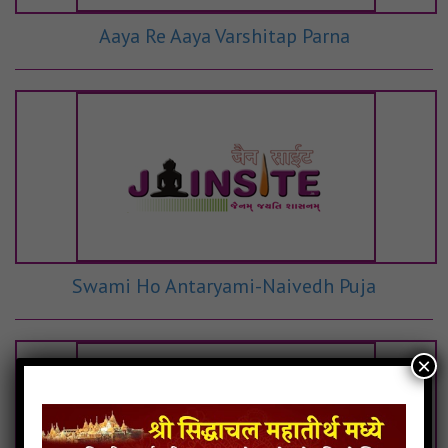
Aaya Re Aaya Varshitap Parna
Swami Ho Antaryami-Naivedh Puja
×