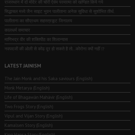
राजस्थान में दो मंदिर की चोरी ऐवंम परमात्मा को खण्डित किये गये
सिद्धाचल मध्ये जैन साइट भुवन पालीताना अनेक सुविधा से सुशोभित तीर्थ.
पालीताना का सौप्रथम सहस्त्रकूट जिनालय
कालधर्म समाचार
माणिभद्र वीर की शक्तिपीठ का शिलान्यास
नवपदजी की ओली से कोढ दूर हो सकते है तो…कोरोना क्यों नहीं ⁉️
LATEST JAINISM
The Jain Monk and his Saka saviours (English)
Monk Metarya (English)
Life of Bhagawän Mahävir (English)
Two Frogs Story (English)
Vipul and Vijan Story (English)
Kamalsen Story (English)
King Hansa Story (English)