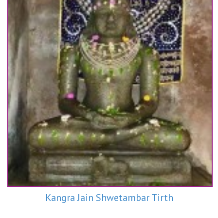
Kangra Jain Shwetambar Tirth