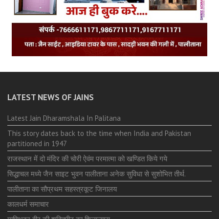
LATEST NEWS OF JAINS
Latest Jain Dharamshala In Palitana
This story dates back to the time when India and Pakistan
partitioned in 1947
राजस्थान में दो मंदिर की चोरी ऐवंम परमात्मा को खण्डित किये गये
सिद्धाचल मध्ये जैन साइट भुवन पालीताना अनेक सुविधा से सुशोभित तीर्थ.
पालीताना का सौप्रथम सहस्त्रकूट जिनालय
कालधर्म समाचार