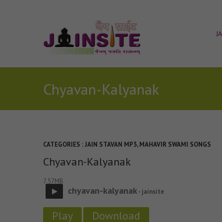
J
Chyavan-Kalyanak
CATEGORIES :
JAIN STAVAN MP3
,
MAHAVIR SWAMI SONGS
Chyavan-Kalyanak
7.57MB
chyavan-kalyanak
- jainsite
Play
Download