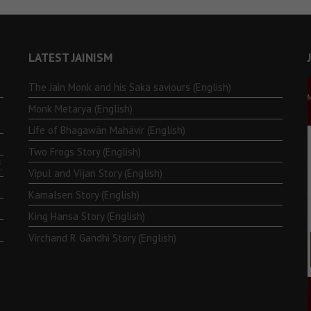
LATEST JAINISM
The Jain Monk and his Saka saviours (English)
Monk Metarya (English)
Life of Bhagawän Mahävir (English)
Two Frogs Story (English)
.
Vipul and Vijan Story (English)
Kamalsen Story (English)
King Hansa Story (English)
Virchand R Gandhi Story (English)