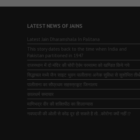
LATEST NEWS OF JAINS
Latest Jain Dharamshala In Palitana
This story dates back to the time when India and
Pakistan partitioned in 1947
राजस्थान में दो मंदिर की चोरी ऐवंम परमात्मा को खण्डित किये गये
सिद्धाचल मध्ये जैन साइट भुवन पालीताना अनेक सुविधा से सुशोभित तीर्थ
पालीताना का सौप्रथम सहस्त्रकूट जिनालय
कालधर्म समाचार
माणिभद्र वीर की शक्तिपीठ का शिलान्यास
नवपदजी की ओली से कोढ दूर हो सकते है तो…कोरोना क्यों नहीं ⁉️