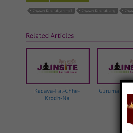
Chyavan-Kalyanak jain mp3
Chyavan-Kalyanak song
Chyav
Related Articles
Kadava-Fal-Chhe-
Guruma Tere 
Krodh-Na