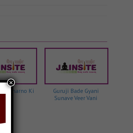
×
ere Charno Ki
Guruji Bade Gyani
Sunave Veer Vani