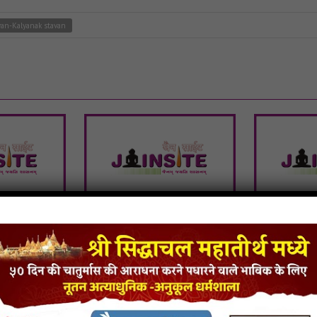
an-Kalyanak stavan
Charno Ki
Guruma Tere Charno Ki
Guruma T