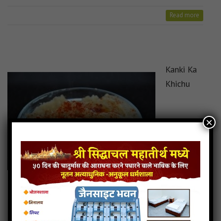
Read more
Kanki Ka
Khichu
×
Read more