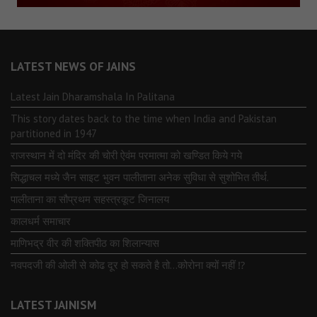
LATEST NEWS OF JAINS
Latest Jain Dharamshala In Palitana
This story dates back to the time when India and Pakistan
partitioned in 1947
राजस्थान में दो मंदिर की चोरी ऐवंम परमात्मा को खण्डित किये गये
सिद्धाचल मध्ये जैन साइट भुवन पालीताना अनेक सुविधा से सुशोभित तीर्थ.
पालीताना का सौप्रथम सहस्त्रकूट जिनालय
कालधर्म समाचार
माणिभद्र वीर की शक्तिपीठ का शिलान्यास
नवपदजी की ओली से कोढ दूर हो सकते है तो…कोरोना क्यों नहीं ⁉️
LATEST JAINISM