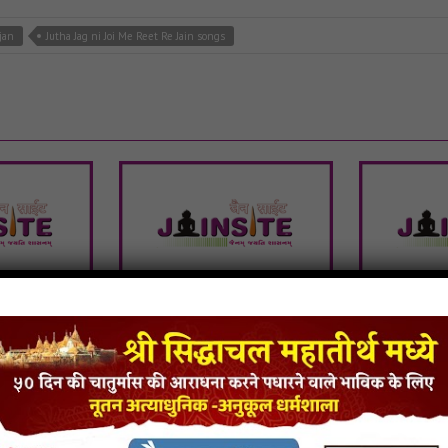
jan
Jutha Jag ni Joi Me Reet Re Jain songs
m Dhol
Aaya Re Aaya Varshitap
Swami H
Parna
Naiv