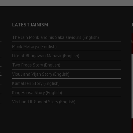
LATEST JAINISM
The Jain Monk and his Saka saviours (English)
Monk Metarya (English)
Life of Bhagawän Mahävir (English)
Two Frogs Story (English)
.
Vipul and Vijan Story (English)
Kamalsen Story (English)
King Hansa Story (English)
Virchand R Gandhi Story (English)