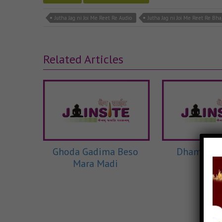
Jutha Jag ni Joi Me Reet Re Audio
Jutha Jag ni Joi Me Reet Re Bha
Related Articles
Ghoda Gadima Beso
Dham Dha
Mara Madi