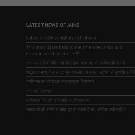
LATEST NEWS OF JAINS
Latest Jain Dharamshala In Palitana
This story dates back to the time when India and
Pakistan partitioned in 1947
राजस्थान में दो मंदिर की चोरी ऐवंम परमात्मा को खण्डित किये गये
सिद्धाचल मध्ये जैन साइट भुवन पालीताना अनेक सुविधा से सुशोभित तीर्थ
पालीताना का सौप्रथम सहस्त्रकूट जिनालय
कालधर्म समाचार
माणिभद्र वीर की शक्तिपीठ का शिलान्यास
नवपदजी की ओली से कोढ दूर हो सकते है तो…कोरोना क्यों नहीं ⁉️