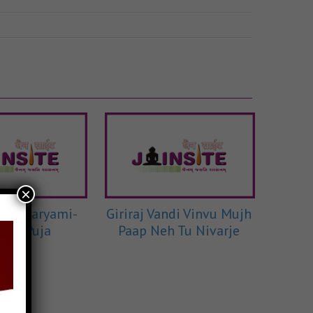
×
o Antaryami-
Giriraj Vandi Vinvu Mujh
edh Puja
Paap Neh Tu Nivarje