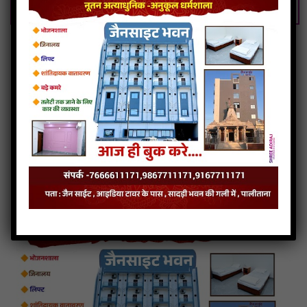
Guruji Bade Gyani Sunave Veer Vani