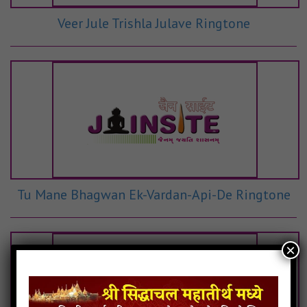
Veer Jule Trishla Julave Ringtone
Tu Mane Bhagwan Ek-Vardan-Api-De Ringtone
×