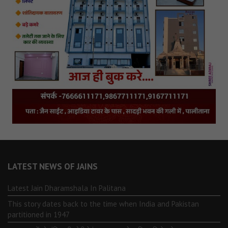
LATEST NEWS OF JAINS
Latest Jain Dharamshala In Palitana
This story dates back to the time when India and Pakistan
partitioned in 1947