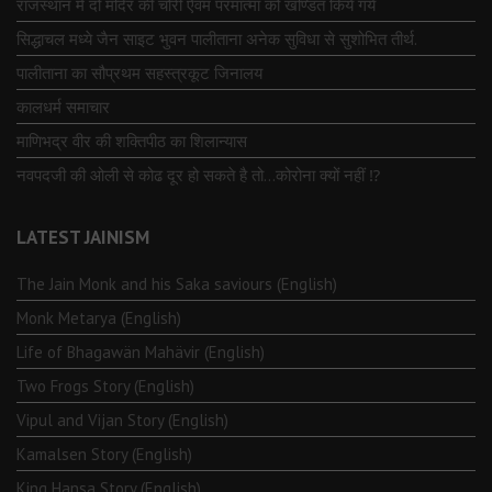
राजस्थान में दो मंदिर की चोरी ऐवंम परमात्मा को खण्डित किये गये
सिद्धाचल मध्ये जैन साइट भुवन पालीताना अनेक सुविधा से सुशोभित तीर्थ.
पालीताना का सौप्रथम सहस्त्रकूट जिनालय
कालधर्म समाचार
माणिभद्र वीर की शक्तिपीठ का शिलान्यास
नवपदजी की ओली से कोढ दूर हो सकते है तो…कोरोना क्यों नहीं ⁉️
LATEST JAINISM
The Jain Monk and his Saka saviours (English)
Monk Metarya (English)
Life of Bhagawän Mahävir (English)
Two Frogs Story (English)
Vipul and Vijan Story (English)
Kamalsen Story (English)
King Hansa Story (English)