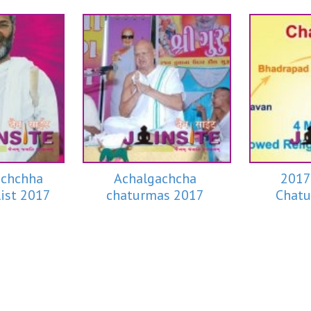
achchha
Achalgachcha
2017
ist 2017
chaturmas 2017
Chatu