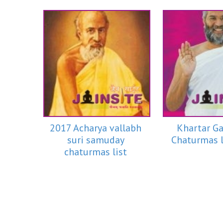
2017 Acharya vallabh
Khartar G
suri samuday
Chaturmas l
chaturmas list