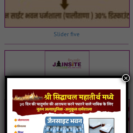
Slider five
×
slider