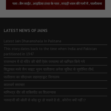
LATEST NEWS OF JAINS
Latest Jain Dharamshala In Palitana
This story dates back to the time when India and Pakistan
partitioned in 1947
राजस्थान में दो मंदिर की चोरी ऐवंम परमात्मा को खण्डित किये गये
सिद्धाचल मध्ये जैन साइट भुवन पालीताना अनेक सुविधा से सुशोभित तीर्थ.
पालीताना का सौप्रथम सहस्त्रकूट जिनालय
कालधर्म समाचार
माणिभद्र वीर की शक्तिपीठ का शिलान्यास
नवपदजी की ओली से कोढ दूर हो सकते है तो…कोरोना क्यों नहीं ⁉️