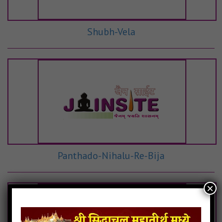
Shubh-Vela
Panthado-Nihalu-Re-Bija
×