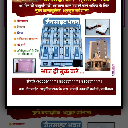
Panthado-nihalu-re