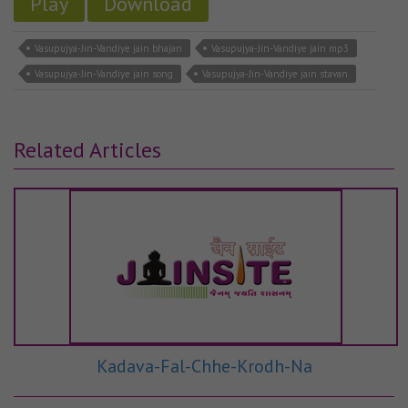
Play
Download
Vasupujya-Jin-Vandiye jain bhajan
Vasupujya-Jin-Vandiye jain mp3
Vasupujya-Jin-Vandiye jain song
Vasupujya-Jin-Vandiye jain stavan
Related Articles
Kadava-Fal-Chhe-Krodh-Na