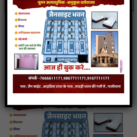
Guruji Bade Gyani Sunave Veer Vani