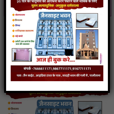
Panthado-nihalu-re