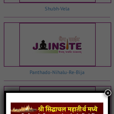
Shubh-Vela
Panthado-Nihalu-Re-Bija
×