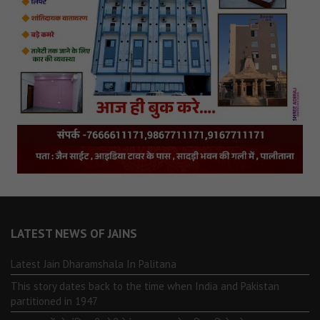
LATEST NEWS OF JAINS
Latest Jain Dharamshala In Palitana
This story dates back to the time when India and Pakistan
partitioned in 1947