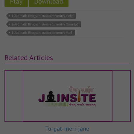
Play
Download
1-Aadinath Bhagvan stavan comentry audio
1-Aadinath Bhagvan stavan comentry Downlod
1-Aadinath Bhagvan stavan comentry Mp3
Related Articles
Tu-gat-meri-jane