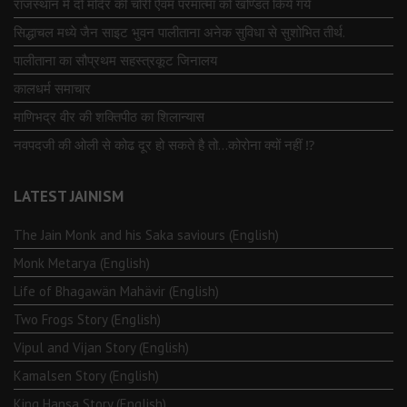
राजस्थान में दो मंदिर की चोरी ऐवंम परमात्मा को खण्डित किये गये
सिद्धाचल मध्ये जैन साइट भुवन पालीताना अनेक सुविधा से सुशोभित तीर्थ.
पालीताना का सौप्रथम सहस्त्रकूट जिनालय
कालधर्म समाचार
माणिभद्र वीर की शक्तिपीठ का शिलान्यास
नवपदजी की ओली से कोढ दूर हो सकते है तो…कोरोना क्यों नहीं ⁉️
LATEST JAINISM
The Jain Monk and his Saka saviours (English)
Monk Metarya (English)
Life of Bhagawän Mahävir (English)
Two Frogs Story (English)
Vipul and Vijan Story (English)
Kamalsen Story (English)
King Hansa Story (English)