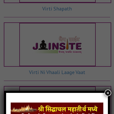
Virti Shapath
Virti Ni Vhaali Laage Vaat
×