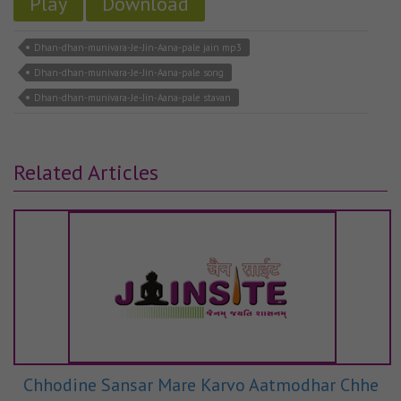
Play
Download
Dhan-dhan-munivara-Je-Jin-Aana-pale jain mp3
Dhan-dhan-munivara-Je-Jin-Aana-pale song
Dhan-dhan-munivara-Je-Jin-Aana-pale stavan
Related Articles
Chhodine Sansar Mare Karvo Aatmodhar Chhe