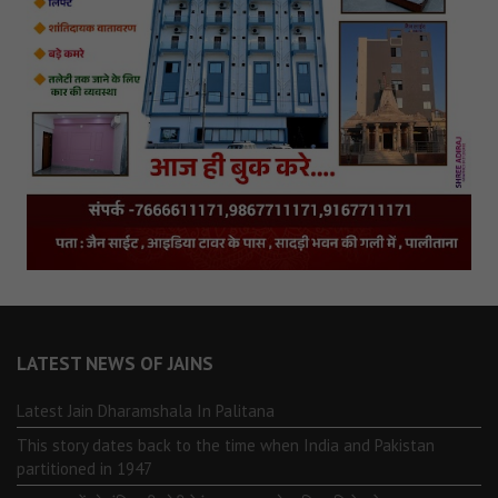
LATEST NEWS OF JAINS
Latest Jain Dharamshala In Palitana
This story dates back to the time when India and Pakistan
partitioned in 1947