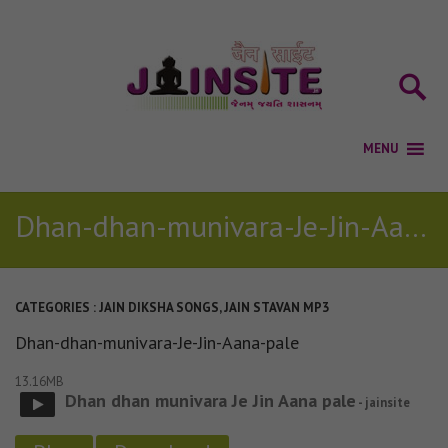
Dhan-dhan-munivara-Je-Jin-Aana-pale
CATEGORIES :
JAIN DIKSHA SONGS
,
JAIN STAVAN MP3
Dhan-dhan-munivara-Je-Jin-Aana-pale
13.16MB
Dhan dhan munivara Je Jin Aana pale
- jainsite