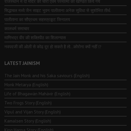
राजस्थान में दो मंदिर की चोरी ऐवंम परमात्मा को खण्डित किये गये
सिद्धाचल मध्ये जैन साइट भुवन पालीताना अनेक सुविधा से सुशोभित तीर्थ.
पालीताना का सौप्रथम सहस्त्रकूट जिनालय
कालधर्म समाचार
माणिभद्र वीर की शक्तिपीठ का शिलान्यास
नवपदजी की ओली से कोढ दूर हो सकते है तो…कोरोना क्यों नहीं ⁉️
LATEST JAINISM
The Jain Monk and his Saka saviours (English)
Monk Metarya (English)
Life of Bhagawän Mahävir (English)
Two Frogs Story (English)
Vipul and Vijan Story (English)
Kamalsen Story (English)
King Hansa Story (English)