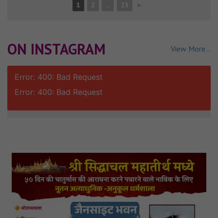
1
2
...
25
►
ON INSTAGRAM
View More...
Error: 400: Bad Request
Error: 400: Bad Request