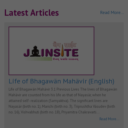
Latest Articles
Read More...
Life of Bhagawän Mahävir (English)
Life of Bhagawän Mahävir 3.1 Previous Lives The lives of Bhagawän
Mahävir are counted from his life as that of Nayasär, when he
attained self- realization (Samyaktva). The significant lives are
Nayasär (birth no. 1), Marichi (birth no. 3), Triprushtha Väsudev (birth
no. 16), Vishvabhuti (birth no. 18), Priyamitra Chakravarti…
Read More...