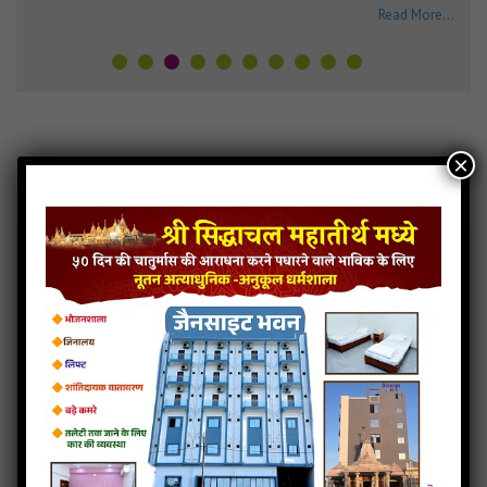
Read More...
×
Latest MP3
View More...
Ghoda Gadima Beso
Giriraj Pyaro La
Mara Madi
Mane…Girnar Ny
Lage Mane