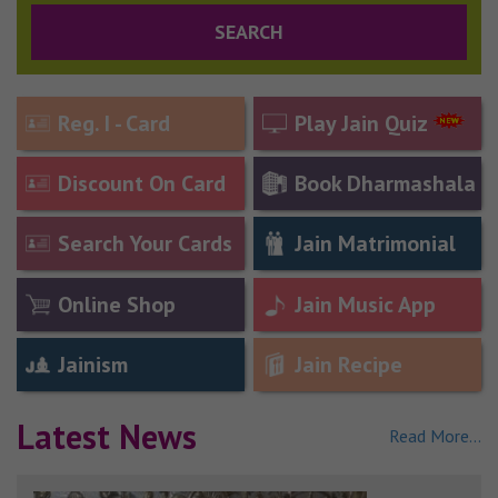
Reg. I - Card
Play Jain Quiz
Discount On Card
Book Dharmashala
Search Your Cards
Jain Matrimonial
Online Shop
Jain Music App
Jainism
Jain Recipe
Latest News
Read More...