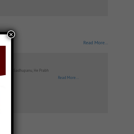
×
Read More...
hasannu Sadhupanu, He Prabh
Read More...