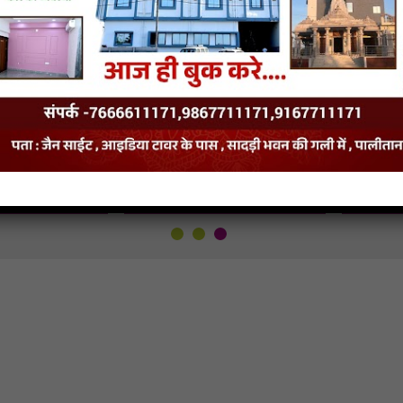
Pyaro Lage
Jhuthi Duniyase Manko
Gadi C
rnar Nyaro
Hata Le
e Mane