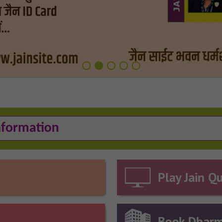
1
2
3
4
5
Play Jain Q
Book Dharm