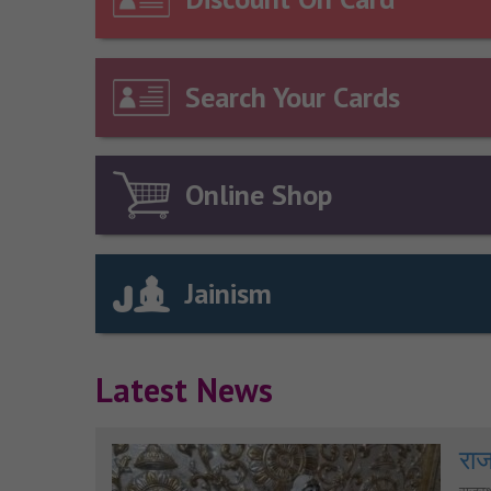
Search Your Cards
Online Shop
Jainism
Latest News
राज