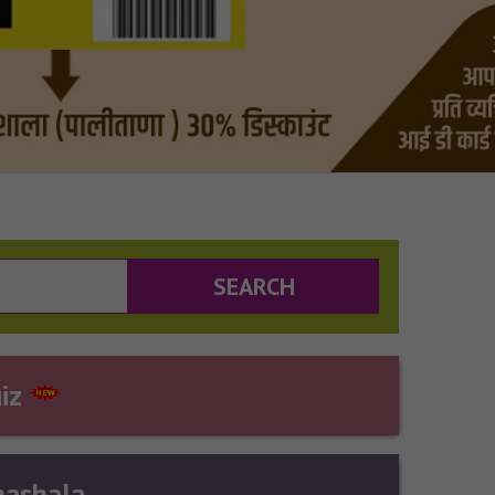
uiz
ashala