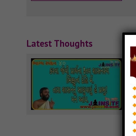
Latest Thoughts
Th
Bhag