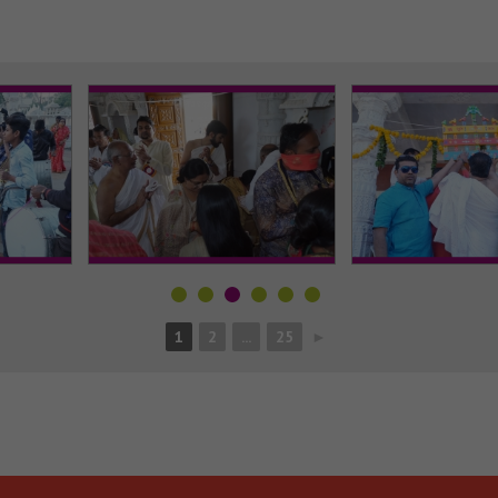
1
2
...
25
►