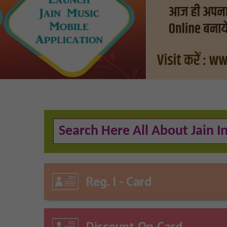
Reg. I - Card
Discount On Card