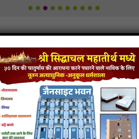
oughts No-40
ya Spandan-40 Karva Jevi Prathna! Tav Shasansya Bhikshutvma Dehi Me Tara S