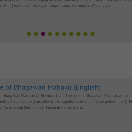
ान में दो मंदिर की चोरी ऐवंम परमात्मा को खण्डित किये गये आज रात को खिमाडा गावं मे परमात्मा के गाद
 निवेदन है अपने – अपने गांव मे सुरक्षा ज्यादा से ज्यादा रखे परमात्मा के मंदिर का ख्याल…
fe of Bhagawän Mahävir (English)
of Bhagawän Mahävir 3.1 Previous Lives The lives of Bhagawän Mahävir are count
ned self- realization (Samyaktva). The significant lives are Nayasär (birth no. 1), Ma
6), Vishvabhuti (birth no. 18), Priyamitra Chakravarti…