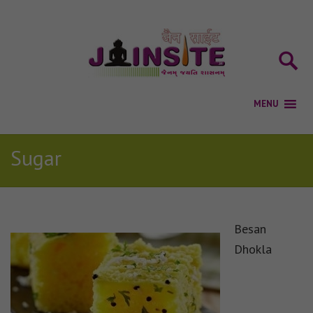
Sugar
Besan
Dhokla