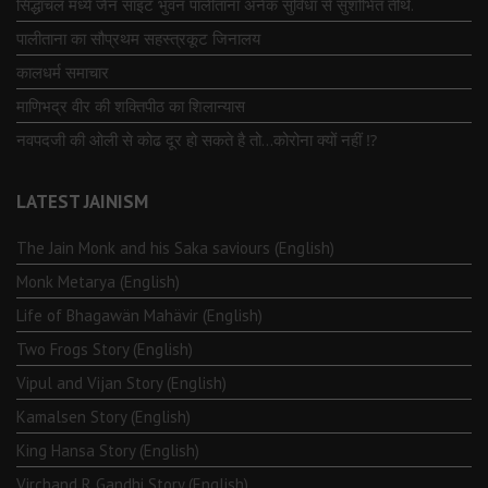
सिद्धाचल मध्ये जैन साइट भुवन पालीताना अनेक सुविधा से सुशोभित तीर्थ.
पालीताना का सौप्रथम सहस्त्रकूट जिनालय
कालधर्म समाचार
माणिभद्र वीर की शक्तिपीठ का शिलान्यास
नवपदजी की ओली से कोढ दूर हो सकते है तो…कोरोना क्यों नहीं ⁉️
LATEST JAINISM
The Jain Monk and his Saka saviours (English)
Monk Metarya (English)
Life of Bhagawän Mahävir (English)
Two Frogs Story (English)
Vipul and Vijan Story (English)
Kamalsen Story (English)
King Hansa Story (English)
Virchand R Gandhi Story (English)