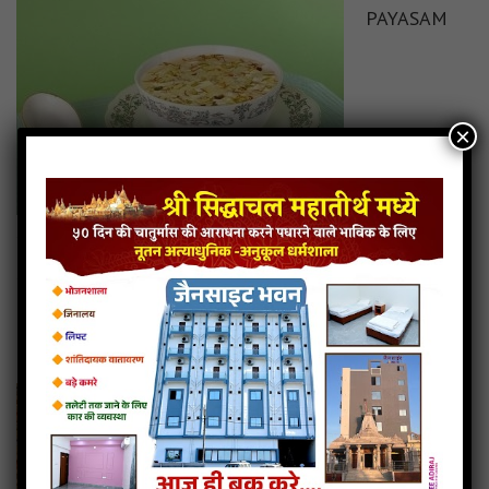
PAYASAM
×
Read more
Malai Kofta