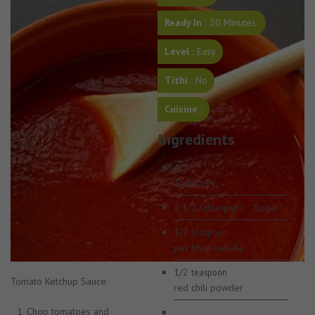
Ready In :
20 Minutes
Level :
Easy
Tithi :
No
Cuisine :
Ingredients
4
Tomatoes
2 1/2
Sugar
tablespoon
1/2
teaspoon
pav bhaji masala
1/2
teaspoon
Tomato Ketchup Sauce
red chili powder
Chop tomatoes and