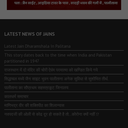
LATEST NEWS OF JAINS
Latest Jain Dharamshala In Palitana
This story dates back to the time when India and Pakistan
partitioned in 1947
राजस्थान में दो मंदिर की चोरी ऐवंम परमात्मा को खण्डित किये गये
सिद्धाचल मध्ये जैन साइट भुवन पालीताना अनेक सुविधा से सुशोभित तीर्थ.
पालीताना का सौप्रथम सहस्त्रकूट जिनालय
कालधर्म समाचार
माणिभद्र वीर की शक्तिपीठ का शिलान्यास
नवपदजी की ओली से कोढ दूर हो सकते है तो…कोरोना क्यों नहीं ⁉️