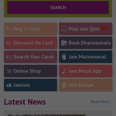
Reg. I - Card
Play Jain Quiz
Discount On Card
Book Dharmashala
Search Your Cards
Jain Matrimonial
Online Shop
Jain Music App
Jainism
Jain Recipe
Latest News
Read More...