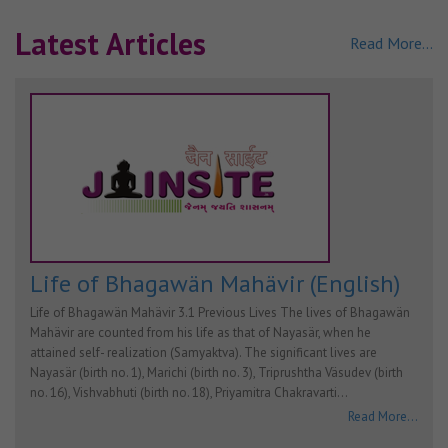
Latest Articles
Read More...
Life of Bhagawän Mahävir (English)
Life of Bhagawän Mahävir 3.1 Previous Lives The lives of Bhagawän
Mahävir are counted from his life as that of Nayasär, when he
attained self- realization (Samyaktva). The significant lives are
Nayasär (birth no. 1), Marichi (birth no. 3), Triprushtha Väsudev (birth
no. 16), Vishvabhuti (birth no. 18), Priyamitra Chakravarti…
Read More...