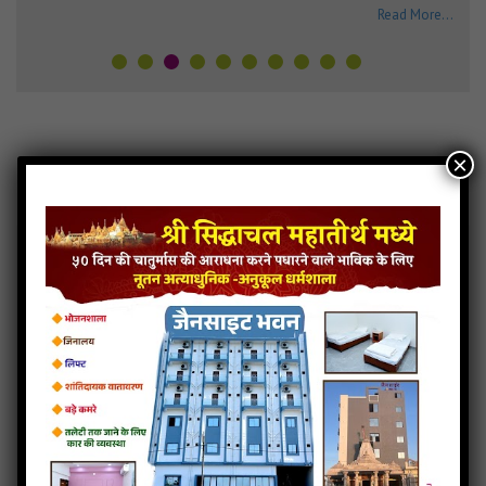
Read More...
×
Latest MP3
View More...
Ghoda Gadima Beso
Giriraj Pyaro La
Mara Madi
Mane…Girnar Ny
Lage Mane