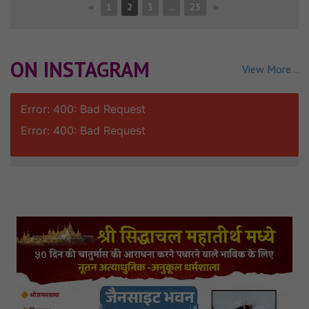
◄
1
2
3
...
25
►
ON INSTAGRAM
View More...
Error: 400: Bad Request
Error: 400: Bad Request