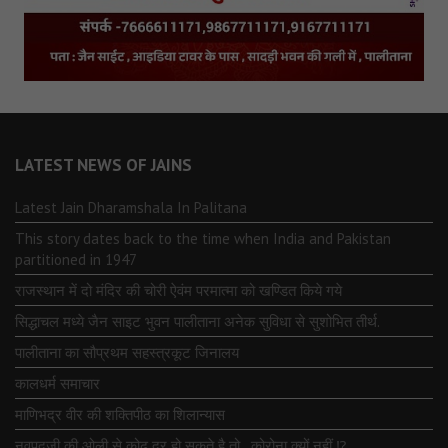
LATEST NEWS OF JAINS
Latest Jain Dharamshala In Palitana
This story dates back to the time when India and Pakistan
partitioned in 1947
राजस्थान में दो मंदिर की चोरी ऐवंम परमात्मा को खण्डित किये गये
सिद्धाचल मध्ये जैन साइट भुवन पालीताना अनेक सुविधा से सुशोभित तीर्थ.
पालीताना का सौप्रथम सहस्त्रकूट जिनालय
कालधर्म समाचार
माणिभद्र वीर की शक्तिपीठ का शिलान्यास
नवपदजी की ओली से कोढ दूर हो सकते है तो…कोरोना क्यों नहीं ⁉️