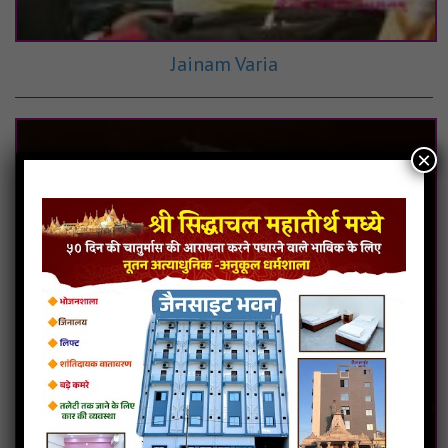
Jainam Varia
×