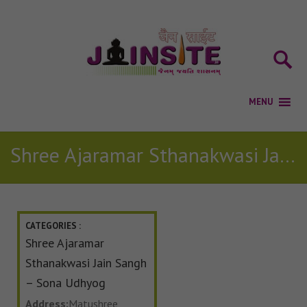
Shree Ajaramar Sthanakwasi Jain Sangh – Sona Udhyog
CATEGORIES :
Shree Ajaramar
Sthanakwasi Jain Sangh
– Sona Udhyog
Address:
Matushree