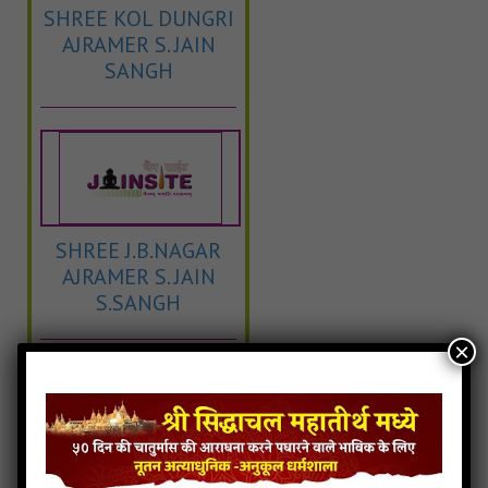
SHREE KOL DUNGRI
AJRAMER S. JAIN
SANGH
SHREE J.B.NAGAR
AJRAMER S. JAIN
S.SANGH
×
SHREE Verma Nagar