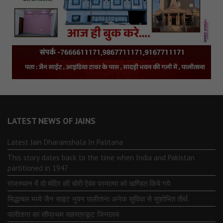
LATEST NEWS OF JAINS
Latest Jain Dharamshala In Palitana
This story dates back to the time when India and Pakistan
partitioned in 1947
राजस्थान में दो मंदिर की चोरी ऐवंम परमात्मा को खण्डित किये गये
सिद्धाचल मध्ये जैन साइट भुवन पालीताना अनेक सुविधा से सुशोभित तीर्थ.
पालीताना का सौप्रथम सहस्त्रकूट जिनालय