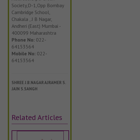
Society,D-1,Opp Bombay
Cambridge School,
Chakala , J B Nagar,
Andheri (East) Mumbai -
400099 Maharashtra
Phone No:
022-
64153564
Mobile No:
022-
64153564
SHREE J.B.NAGAR AJRAMER S.
JAIN S.SANGH
Related Articles