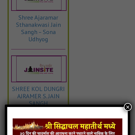
Shree Ajaramar
Sthanakwasi Jain
Sangh – Sona
Udhyog
SHREE KOL DUNGRI
AJRAMER S. JAIN
SANGH
×