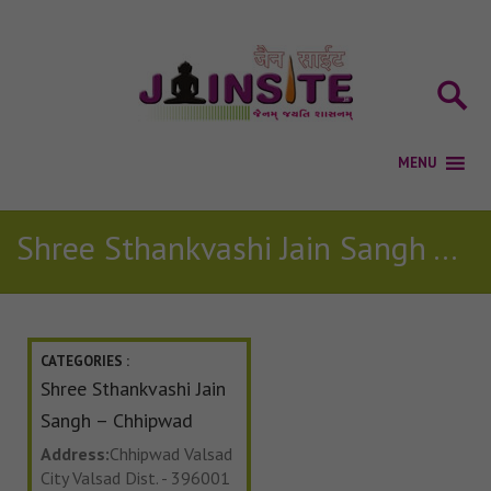
Shree Sthankvashi Jain Sangh – Chhipwad
CATEGORIES :
Shree Sthankvashi Jain
Sangh – Chhipwad
Address:
Chhipwad Valsad
City Valsad Dist. - 396001