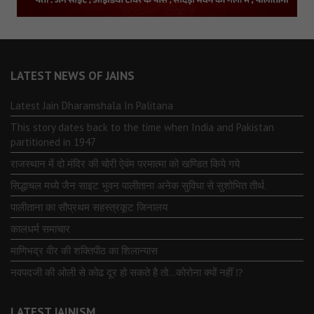
LATEST NEWS OF JAINS
Latest Jain Dharamshala In Palitana
This story dates back to the time when India and Pakistan
partitioned in 1947
राजस्थान में दो मंदिर की चोरी ऐवंम परमात्मा को खण्डित किये गये
सिद्धाचल मध्ये जैन साइट भुवन पालीताना अनेक सुविधा से सुशोभित तीर्थ.
पालीताना का सौप्रथम सहस्त्रकूट जिनालय
कालधर्म समाचार
माणिभद्र वीर की शक्तिपीठ का शिलान्यास
नवपदजी की ओली से कोढ दूर हो सकते है तो…कोरोना क्यों नहीं ⁉️
LATEST JAINISM