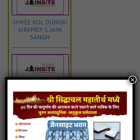
SHREE KOL DUNGRI
AJRAMER S. JAIN
SANGH
×
SHREE J.B.NAGAR
AJRAMER S. JAIN
S.SANGH