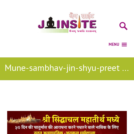
Mune-sambhav-jin-shyu-preet jain song
Posts Tagged with: